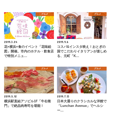
グルメ
グルメ
2019.3.24
2019.9.6
花×横浜×食のイベント「花味絵
コスパ&インスタ映え！おとぎの
図」開催。市内のホテル・飲食店
国でこだわりイタリアンが楽しめ
で特別メニュ…
る、元町「K…
グルメ
グルメ
2019.5.12
2019.7.13
横浜駅直結アソビル1F「牛右衛
日本大通りのクラシカルな洋館で
門」で絶品肉寿司を堪能！
「Lunchan Avenue」でヘルシ
ー…