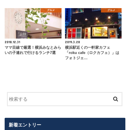
グルメ
グルメ
2018.12.31
2019.3.28
ママ目線で厳選！横浜みなとみら
横浜駅近くの一軒家カフェ
いの子連れで行けるランチ7選
「roku cafe（ロクカフェ）」は
フォトジェ…
新着エントリー