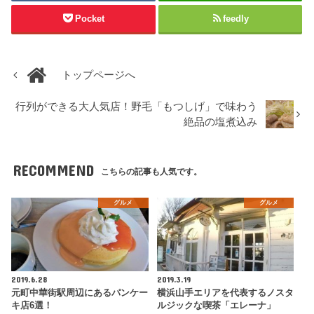
Pocket
feedly
トップページへ
行列ができる大人気店！野毛「もつしげ」で味わう
絶品の塩煮込み
RECOMMEND
こちらの記事も人気です。
グルメ
グルメ
2019.6.28
2019.3.19
元町中華街駅周辺にあるパンケー
横浜山手エリアを代表するノスタ
キ店6選！
ルジックな喫茶「エレーナ」