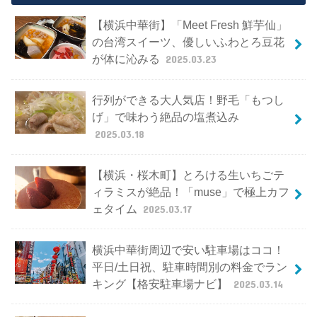
【横浜中華街】「Meet Fresh 鮮芋仙」
の台湾スイーツ、優しいふわとろ豆花
が体に沁みる
2025.03.23
行列ができる大人気店！野毛「もつし
げ」で味わう絶品の塩煮込み
2025.03.18
【横浜・桜木町】とろける生いちごテ
ィラミスが絶品！「muse」で極上カフ
ェタイム
2025.03.17
横浜中華街周辺で安い駐車場はココ！
平日/土日祝、駐車時間別の料金でラン
キング【格安駐車場ナビ】
2025.03.14