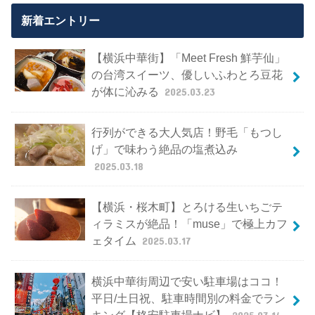
新着エントリー
【横浜中華街】「Meet Fresh 鮮芋仙」
の台湾スイーツ、優しいふわとろ豆花
が体に沁みる
2025.03.23
行列ができる大人気店！野毛「もつし
げ」で味わう絶品の塩煮込み
2025.03.18
【横浜・桜木町】とろける生いちごテ
ィラミスが絶品！「muse」で極上カフ
ェタイム
2025.03.17
横浜中華街周辺で安い駐車場はココ！
平日/土日祝、駐車時間別の料金でラン
キング【格安駐車場ナビ】
2025.03.14