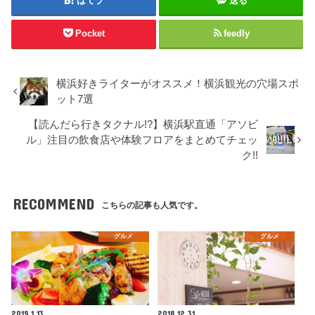
はてブ
送る
Pocket
feedly
横浜好きライターがオススメ！横浜観光の穴場スポ
ット7選
【読んだら行きタクナル!?】横浜駅直通「アソビ
ル」注目の飲食店や体験フロアをまとめてチェッ
ク!!
RECOMMEND
こちらの記事も人気です。
グルメ
グルメ
2019.1.13
2018.12.31