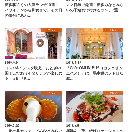
横浜駅近くの人気ランチ10選！
ママ目線で厳選！横浜みなとみら
ハワイアンから和食まで、その日
いの子連れで行けるランチ7選
の気分にあわ…
グルメ
グルメ
2019.9.6
2019.5.24
コスパ&インスタ映え！おとぎの
「Café OMUNIBUS（カフェオム
国でこだわりイタリアンが楽しめ
ニバス）」は、馬車道のレトロな
る、元町「K…
歴…
グルメ
グルメ
2019.3.23
2019.6.5
「象の鼻カフェ」でみなとみらい
横浜を一望、絶好ロケーションの