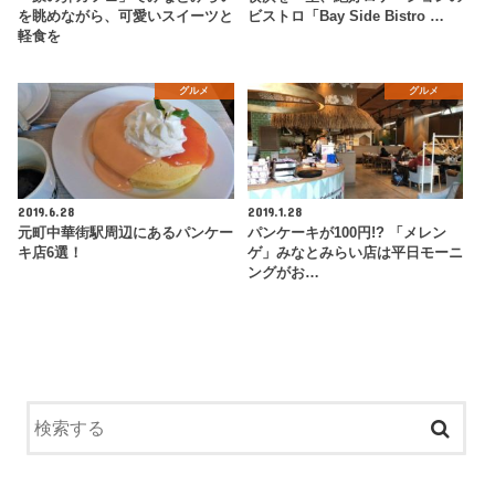
を眺めながら、可愛いスイーツと
ビストロ「Bay Side Bistro …
軽食を
グルメ
グルメ
2019.6.28
2019.1.28
元町中華街駅周辺にあるパンケー
パンケーキが100円!? 「メレン
キ店6選！
ゲ」みなとみらい店は平日モーニ
ングがお…