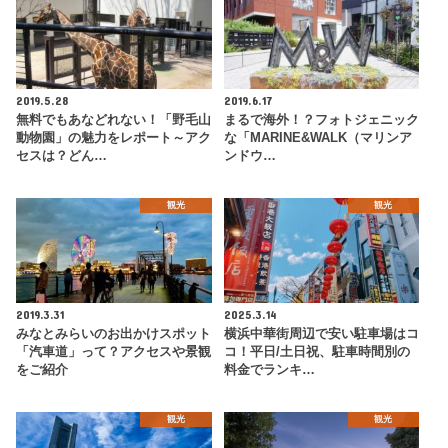
2019.5.28
2019.6.17
無料でもあなどれない！「野毛山
まるで海外！？フォトジェニック
動物園」の魅力をレポート～アク
な「MARINE&WALK（マリンア
セスは？どん…
ンドウ…
観光
観光
2019.3.31
2025.3.14
みなとみらいのお出かけスポット
横浜中華街周辺で安い駐車場はコ
「汽車道」って？アクセスや景観
コ！平日/土日祝、駐車時間別の
をご紹介
料金でランキ…
観光
観光