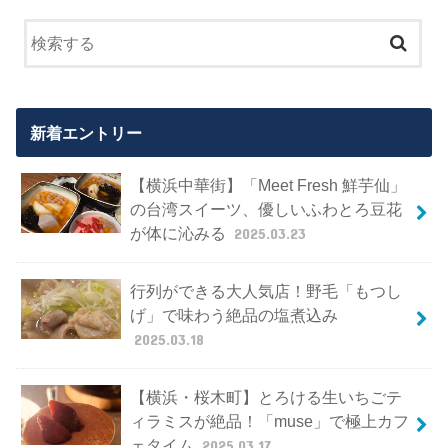
新着エントリー
【横浜中華街】「Meet Fresh 鮮芋仙」
の台湾スイーツ、優しいふわとろ豆花
が体に沁みる
2025.03.23
行列ができる大人気店！野毛「もつし
げ」で味わう絶品の塩煮込み
2025.03.18
【横浜・桜木町】とろける生いちごテ
ィラミスが絶品！「muse」で極上カフ
ェタイム
2025.03.17