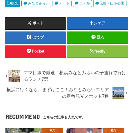
観光
みなとみらい
デート
ホテル
元町・山下公園
ポスト
シェア
はてブ
送る
Pocket
feedly
ママ目線で厳選！横浜みなとみらいの子連れで行け
るランチ7選
横浜に行くなら、まずはここ！みなとみらいエリア
の定番観光スポット7選
RECOMMEND
こちらの記事も人気です。
観光
観光