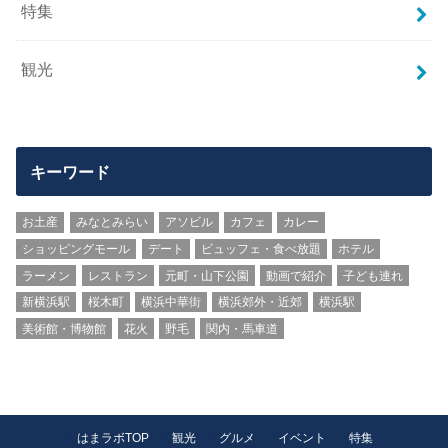
特集
観光
キーワード
お土産
みなとみらい
アソビル
カフェ
カレー
ショッピングモール
デート
ビュッフェ・食べ放題
ホテル
ラーメン
レストラン
元町・山下公園
動画で紹介
子ども連れ
新横浜駅
桜木町
横浜中華街
横浜郊外・近郊
横浜駅
美術館・博物館
花火
野毛
関内・馬車道
はまラボTOP
観光
グルメ
イベント
特集