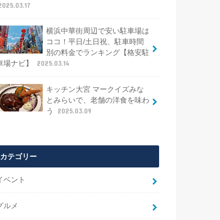
2025.03.17
横浜中華街周辺で安い駐車場は
ココ！平日/土日祝、駐車時間
別の料金でランキング【格安駐
車場ナビ】
2025.03.14
キッチン大宮 マークイズみな
とみらいで、老舗の洋食を味わ
う
2025.03.09
カテゴリー
イベント
グルメ