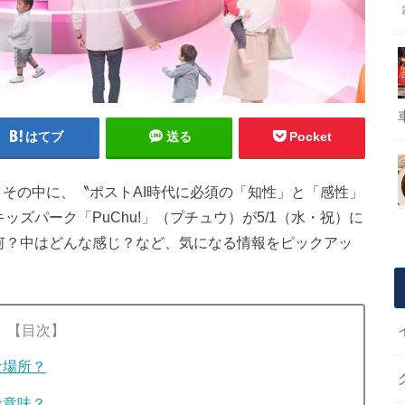
はてブ
送る
Pocket
ル」。その中に、〝ポストAI時代に必須の「知性」と「感性」
ッズパーク「PuChu!」（プチュウ）が5/1（水・祝）に
って何？中はどんな感じ？など、気になる情報をピックアッ
【目次】
な場所？
な意味？