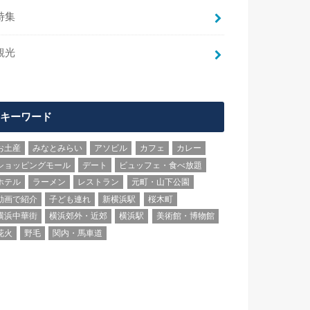
特集
観光
キーワード
お土産
みなとみらい
アソビル
カフェ
カレー
ショッピングモール
デート
ビュッフェ・食べ放題
ホテル
ラーメン
レストラン
元町・山下公園
動画で紹介
子ども連れ
新横浜駅
桜木町
横浜中華街
横浜郊外・近郊
横浜駅
美術館・博物館
花火
野毛
関内・馬車道