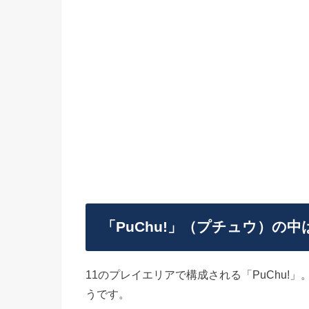
「PuChu!」（プチュウ）の中
11のプレイエリアで構成される「PuChu!
うです。