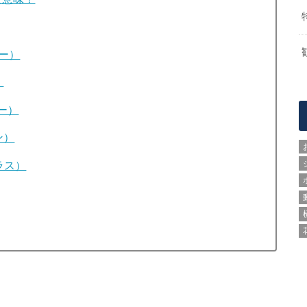
ター）
）
ター）
ン）
テラス）