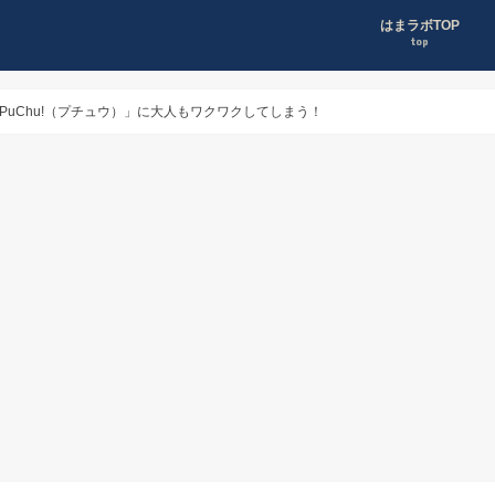
はまラボTOP
top
uChu!（プチュウ）」に大人もワクワクしてしまう！