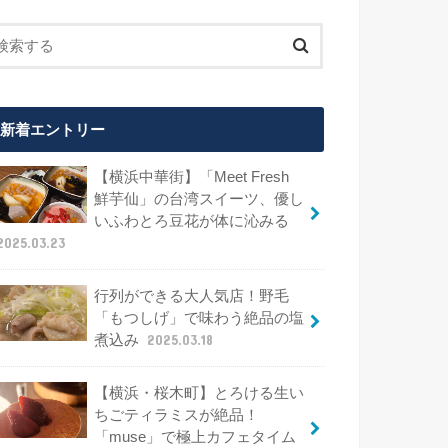
新着エントリー
【横浜中華街】「Meet Fresh
鮮芋仙」の台湾スイーツ、優し
いふわとろ豆花が体に沁みる
2025.03.23
行列ができる大人気店！野毛
「もつしげ」で味わう絶品の塩
煮込み
2025.03.18
【横浜・桜木町】とろける生い
ちごティラミスが絶品！
「muse」で極上カフェタイム