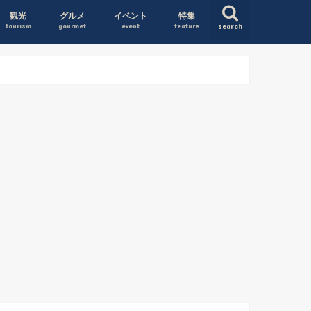
観光
グルメ
イベント
特集
tourism
gourmet
event
feature
search