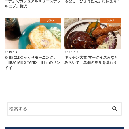
ーナ」でカジュアル＆リーズナブ
るなら「ひょうたん」に決まり！
ルにプチ贅沢…
グルメ
グルメ
2019.3.4
2025.3.9
たまにはゆっくりモーニング。
キッチン大宮 マークイズみなと
「BUY ME STAND 元町」のサン
みらいで、老舗の洋食を味わう
ドイ…