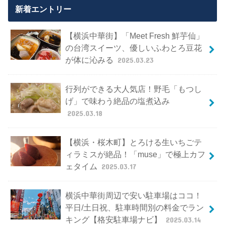
新着エントリー
【横浜中華街】「Meet Fresh 鮮芋仙」
の台湾スイーツ、優しいふわとろ豆花
が体に沁みる
2025.03.23
行列ができる大人気店！野毛「もつし
げ」で味わう絶品の塩煮込み
2025.03.18
【横浜・桜木町】とろける生いちごテ
ィラミスが絶品！「muse」で極上カフ
ェタイム
2025.03.17
横浜中華街周辺で安い駐車場はココ！
平日/土日祝、駐車時間別の料金でラン
キング【格安駐車場ナビ】
2025.03.14