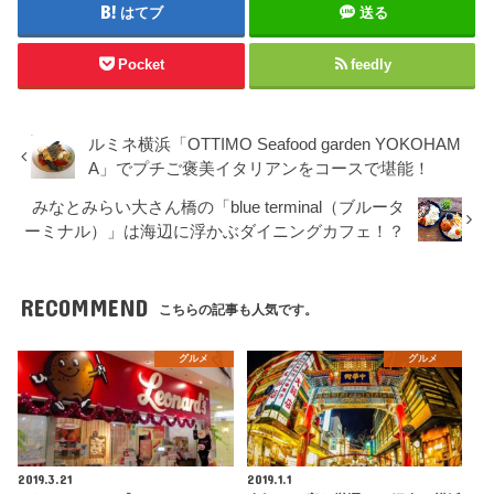
はてブ
送る
Pocket
feedly
ルミネ横浜「OTTIMO Seafood garden YOKOHAM
A」でプチご褒美イタリアンをコースで堪能！
みなとみらい大さん橋の「blue terminal（ブルータ
ーミナル）」は海辺に浮かぶダイニングカフェ！？
RECOMMEND
こちらの記事も人気です。
グルメ
グルメ
2019.3.21
2019.1.1