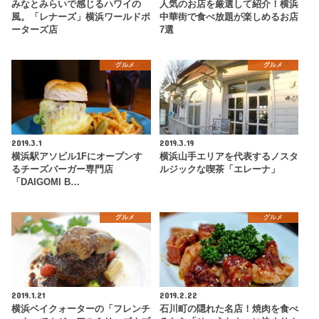
みなとみらいで感じるハワイの
人気のお店を厳選して紹介！横浜
風。「レナーズ」横浜ワールドポ
中華街で食べ放題が楽しめるお店
ーターズ店
7選
グルメ
グルメ
2019.3.1
2019.3.19
横浜駅アソビル1Fにオープンす
横浜山手エリアを代表するノスタ
るチーズバーガー専門店
ルジックな喫茶「エレーナ」
「DAIGOMI B…
グルメ
グルメ
2019.1.21
2019.2.22
横浜ベイクォーターの「フレンチ
石川町の隠れた名店！焼肉を食べ