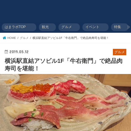
はまラボTOP
観光
グルメ
イベント
特集
HOME
グルメ
横浜駅直結アソビル1F「牛右衛門」で絶品肉寿司を堪能！
2019.05.12
グルメ
横浜駅直結アソビル1F「牛右衛門」で絶品肉
寿司を堪能！