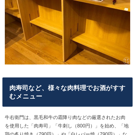
肉寿司など、様々な肉料理でお酒がすす
むメニュー
牛右衛門は、黒毛和牛の霜降り肉などの厳選されたお肉
を使用した「肉寿司」「牛刺し（800円）」を始め、「地
鶏の炙り焼き（790円）」や「白レバー焼（790円）」な